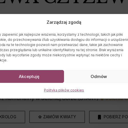
09.01.1957 - 20.02.2026
Zarządzaj zgodą
Wiek: 69 lat
 zapewnić jak najlepsze wrażenia, korzystamy z technologii, takich jak pliki
kie, do przechowywania i/lub uzyskiwania dostępu do informacji o urządzeni
da na te technologie pozwoli nam przetwarzać dane, takie jak zachowanie
czas przeglądania lub unikalne identyfikatory na tej stronie. Brak wyrażenia
dy lub wycofanie zgody może niekorzystnie wpłynąć na niektóre cechy i
kcje.
Data pogrzebu:
28.02.2026
 o godz. 13:30 Kaplica na Starym Cmentarzu
Jel
Akceptuję
Odmów
Wyprowadzenie do grobu o godz.
13:30
Polityka plików cookies
z Komunalny w Jeleniej Górze (STARY)
Jelenia G
EKROLOG
✿ ZAMÓW KWIATY
POBIERZ PO