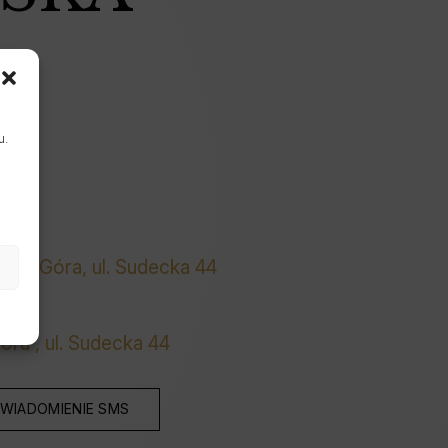
u.
enia Góra, ul. Sudecka 44
óra , ul. Sudecka 44
WIADOMIENIE SMS