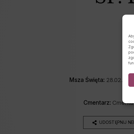
Aby
coo
Zgo
pod
zgo
fun
Msza Święta:
28.02.2026
Cmentarz:
Cmentar
UDOSTĘPNIJ N