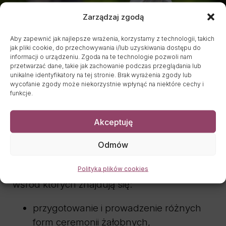
Zarządzaj zgodą
Aby zapewnić jak najlepsze wrażenia, korzystamy z technologii, takich
jak pliki cookie, do przechowywania i/lub uzyskiwania dostępu do
informacji o urządzeniu. Zgoda na te technologie pozwoli nam
przetwarzać dane, takie jak zachowanie podczas przeglądania lub
unikalne identyfikatory na tej stronie. Brak wyrażenia zgody lub
wycofanie zgody może niekorzystnie wpłynąć na niektóre cechy i
Usługi pogrzebowe w
funkcje.
Starej Kamienicy
Akceptuję
Jako rzetelna
firma pogrzebowa
Odmów
obsługująca Starą Kamienicę i okolice,
Anubis zapewnia szeroki zakres usług,
Polityka plików cookies
wśród których znajdują się:
przygotowanie i prowadzenie różnych
form ceremonii żałobnych,