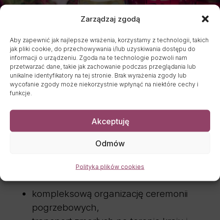
Zarządzaj zgodą
Aby zapewnić jak najlepsze wrażenia, korzystamy z technologii, takich
jak pliki cookie, do przechowywania i/lub uzyskiwania dostępu do
informacji o urządzeniu. Zgoda na te technologie pozwoli nam
przetwarzać dane, takie jak zachowanie podczas przeglądania lub
unikalne identyfikatory na tej stronie. Brak wyrażenia zgody lub
wycofanie zgody może niekorzystnie wpłynąć na niektóre cechy i
funkcje.
Usługi pogrzebowe
Akceptuję
Podgórzyn
Odmów
Anubis Dom Pogrzebowy świadczy w
Polityka plików cookies
Podgórzynie i okolicach m.in.:
kompleksową organizację ceremonii
pogrzebowych,