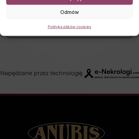
Kondolencje
Odmów
Polityka plików cookies
DODAJ KONDOLENCJE
Napędzane przez technologię