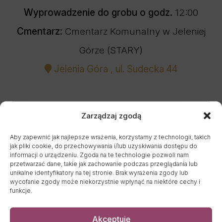
Wyprowadzenie do grobu o godz.
12:00
Cmentarz:
Cmentarz Komunalny w Jeleniej
Górze (STARY)
Jelenia Góra , ul. Sudecka 44
UDOSTĘPNIJ NEKROLOG
Zarządzaj zgodą
Aby zapewnić jak najlepsze wrażenia, korzystamy z technologii, takich
✿ ZAMÓW KWIATY
jak pliki cookie, do przechowywania i/lub uzyskiwania dostępu do
informacji o urządzeniu. Zgoda na te technologie pozwoli nam
przetwarzać dane, takie jak zachowanie podczas przeglądania lub
unikalne identyfikatory na tej stronie. Brak wyrażenia zgody lub
POBIERZ POWIADOMIENIE SMS
wycofanie zgody może niekorzystnie wpłynąć na niektóre cechy i
funkcje.
Akceptuję