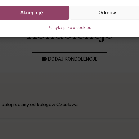
Akceptuję
Odmów
Polityka plików cookies
Kondolencje
DODAJ KONDOLENCJE
i całej rodziny od kolegów Czesława