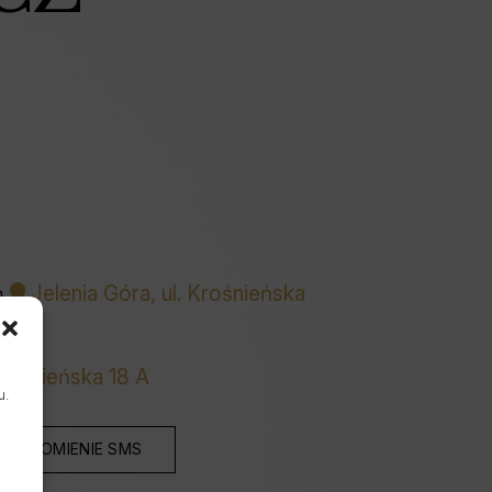
h
Jelenia Góra, ul. Krośnieńska
Krośnieńska 18 A
u.
WIADOMIENIE SMS