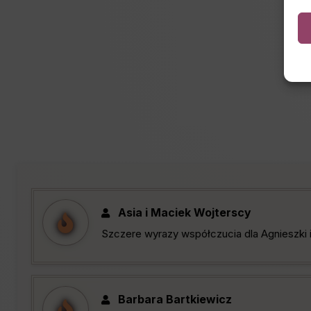
Asia i Maciek Wojterscy
Szczere wyrazy współczucia dla Agnieszki 
Barbara Bartkiewicz