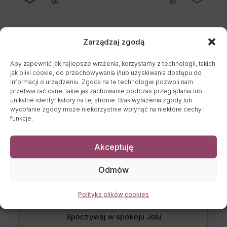
Kondolencje
Zarządzaj zgodą
Aby zapewnić jak najlepsze wrażenia, korzystamy z technologii, takich
DODAJ KONDOLENCJE
jak pliki cookie, do przechowywania i/lub uzyskiwania dostępu do
informacji o urządzeniu. Zgoda na te technologie pozwoli nam
przetwarzać dane, takie jak zachowanie podczas przeglądania lub
unikalne identyfikatory na tej stronie. Brak wyrażenia zgody lub
wycofanie zgody może niekorzystnie wpłynąć na niektóre cechy i
Zgłoś
funkcje.
Akceptuję
Odmów
OLGA MALKIŃSKA
7 miesięcy temu
Polityka plików cookies
Wyrazy współczucia dla rodziny i bliskich.
Spoczywaj w spokoju Jolu