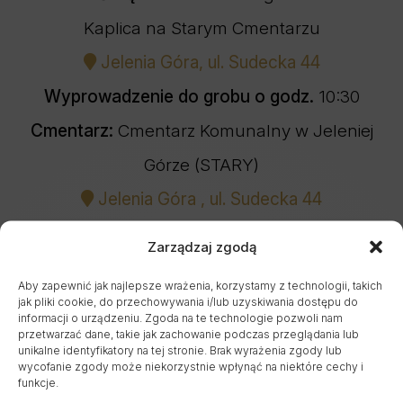
Kaplica na Starym Cmentarzu
Jelenia Góra, ul. Sudecka 44
Wyprowadzenie do grobu o godz.
10:30
Cmentarz:
Cmentarz Komunalny w Jeleniej
Górze (STARY)
Jelenia Góra , ul. Sudecka 44
Zarządzaj zgodą
UDOSTĘPNIJ NEKROLOG
Aby zapewnić jak najlepsze wrażenia, korzystamy z technologii, takich
jak pliki cookie, do przechowywania i/lub uzyskiwania dostępu do
informacji o urządzeniu. Zgoda na te technologie pozwoli nam
✿ ZAMÓW KWIATY
przetwarzać dane, takie jak zachowanie podczas przeglądania lub
unikalne identyfikatory na tej stronie. Brak wyrażenia zgody lub
wycofanie zgody może niekorzystnie wpłynąć na niektóre cechy i
funkcje.
POBIERZ POWIADOMIENIE SMS