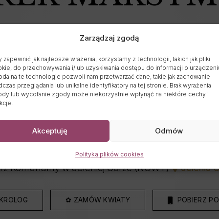
05.12.1983 - 06.05.2026
Zarządzaj zgodą
Wiek: 42 lat
 zapewnić jak najlepsze wrażenia, korzystamy z technologii, takich jak pliki
kie, do przechowywania i/lub uzyskiwania dostępu do informacji o urządzeni
da na te technologie pozwoli nam przetwarzać dane, takie jak zachowanie
czas przeglądania lub unikalne identyfikatory na tej stronie. Brak wyrażenia
dy lub wycofanie zgody może niekorzystnie wpłynąć na niektóre cechy i
kcje.
Data pogrzebu:
16.05.2026
 12:00 Kaplica na Nowym Cmentarzu w Jeleniej Gó
Akceptuję
Odmów
Wyprowadzenie do grobu o godz.
12:00
Polityka plików cookies
z Komunalny w Jeleniej Górze (NOWY)
Jelenia G
EKROLOG
✿ ZAMÓW KWIATY
POBIERZ PO