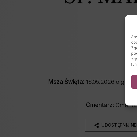
Aby
coo
Zgo
pod
zgo
fun
Msza Święta:
16.05.2026 o godz.
Cmentarz:
Cmentar
UDOSTĘPNIJ N