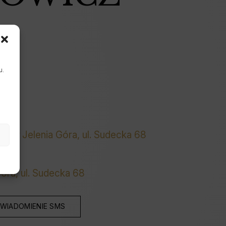
u.
rze
Jelenia Góra, ul. Sudecka 68
óra, ul. Sudecka 68
WIADOMIENIE SMS