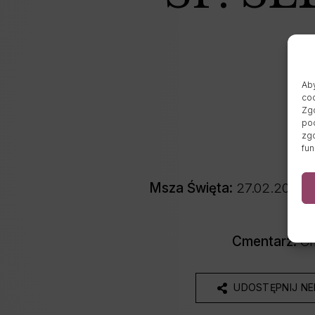
Aby
coo
Zgo
pod
zgo
fun
Msza Święta:
27.02.2026 o
Cmentarz:
Cm
UDOSTĘPNIJ N