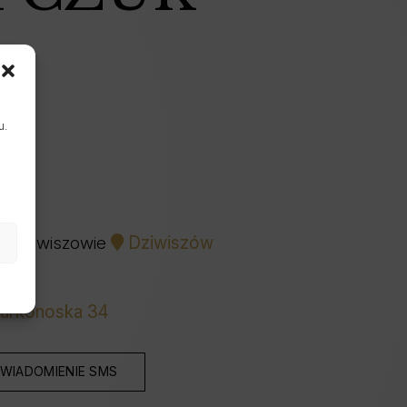
u.
 w Dziwiszowie
Dziwiszów
Karkonoska 34
WIADOMIENIE SMS