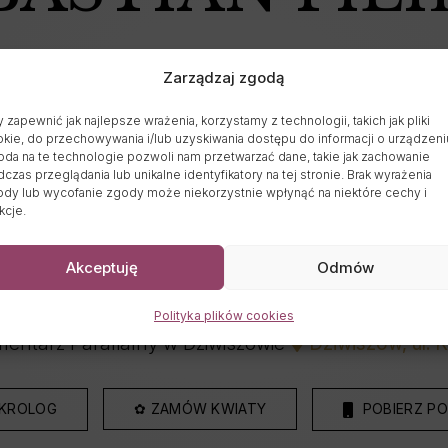
20.10.1975 - 19.02.2026
Zarządzaj zgodą
Wiek: 50 lat
 zapewnić jak najlepsze wrażenia, korzystamy z technologii, takich jak pliki
kie, do przechowywania i/lub uzyskiwania dostępu do informacji o urządzeni
da na te technologie pozwoli nam przetwarzać dane, takie jak zachowanie
czas przeglądania lub unikalne identyfikatory na tej stronie. Brak wyrażenia
dy lub wycofanie zgody może niekorzystnie wpłynąć na niektóre cechy i
kcje.
Data pogrzebu:
27.02.2026
 godz. 13:00 Kościół Parafialny pw. św Wawrzyńca
Akceptuję
Odmów
Wyprowadzenie do grobu o godz.
13:00
Polityka plików cookies
entarz Parafialny w Dziwiszowie
Dziwiszów, ul. 
EKROLOG
✿ ZAMÓW KWIATY
POBIERZ PO